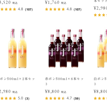
本セッ
3,520
¥1,760
税込
税込
¥2,9
4.8
4.8
（107）
（107）
ポン500ml×2本セッ
赤ポン500ml×6本セッ
白ポン5
ト
ト
2,980
¥8,800
¥8,8
税込
税込
5.0
4.7
（3）
（59）