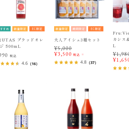
すすめ
数量限定
EC限定
数量限定
期間限定
EC限定
Fru:V
カシス＆
RUTAS ブラッドオレ
大人アイシュ3種セット
L
ジ 500mL
¥
5,000
¥
3,500
¥
1,98
990
税込
税込
¥
1,65
4.8
（37）
4.6
（16）