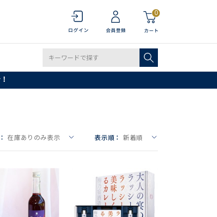
0
で！
：
在庫ありのみ表示
表示順：
新着順