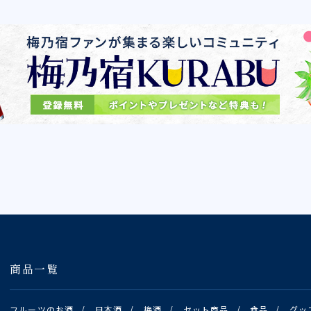
商品一覧
フルーツのお酒
/
日本酒
/
梅酒
/
セット商品
/
食品
/
グッ