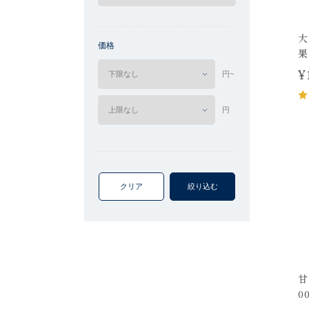
大
価格
果
¥
円~
円
クリア
絞り込む
甘
0