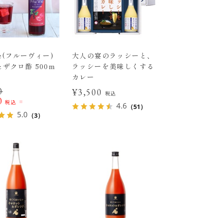
ie(フルーヴィー)
大人の宴のラッシーと、
ザクロ酢 500m
ラッシーを美味しくする
カレー
0
¥3,500
税込
0
税込
4.6
（51）
5.0
（3）