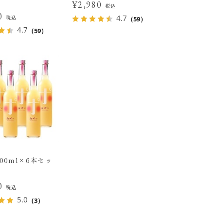
ト
¥2,980
税込
80
4.7
税込
（59）
4.7
（59）
00ml×6本セッ
00
税込
5.0
（3）