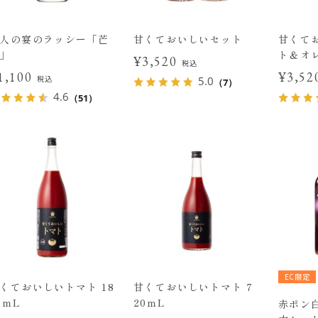
人の宴のラッシー「芒
甘くておいしいセット
甘くて
」
ト＆オレ
¥3,520
税込
1,100
¥3,5
税込
5.0
（7）
4.6
（51）
EC限定
くておいしいトマト 18
甘くておいしいトマト 7
0ｍL
20ｍL
赤ポン白