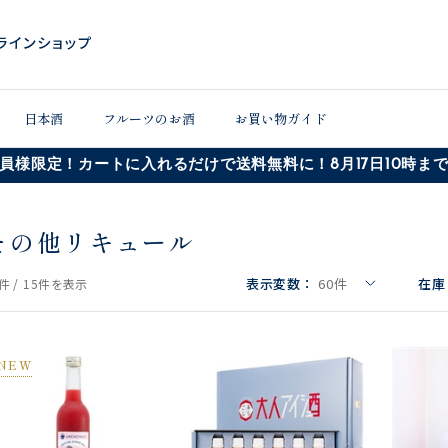
日本酒
フルーツのお酒
お買い物ガイド
員様限定！カートに入れるだけで送料無料に！8月17日10時ま
その他リキュール
表示変数：
60
件
在庫
件 /
15件
を表示
NEW