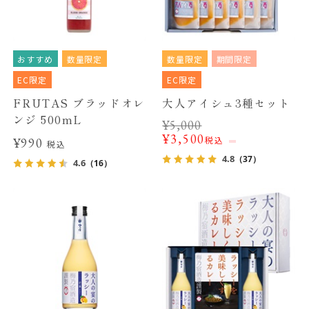
おすすめ
数量限定
数量限定
期間限定
EC限定
EC限定
FRUTAS ブラッドオレ
大人アイシュ3種セット
ンジ 500mL
¥
5,000
¥
3,500
税込
¥990
税込
4.8
（37）
4.6
（16）