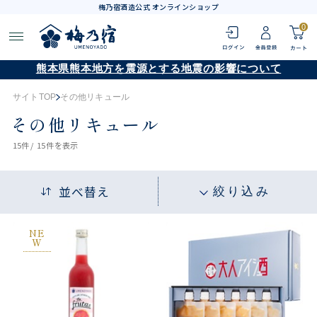
梅乃宿酒造公式 オンラインショップ
0
熊本県熊本地方を震源とする地震の影響について
サイトTOP
その他リキュール
その他リキュール
15
件 /
15件
を表示
並べ替え
絞り込み
NE
W