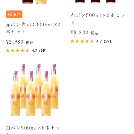
EC限定
赤ポン500ml×6本セッ
ト
赤ポン白ポン500ml×2
本セット
¥8,800
税込
¥2,980
4.7
（59）
税込
4.7
（59）
白ポン500ml×6本セッ