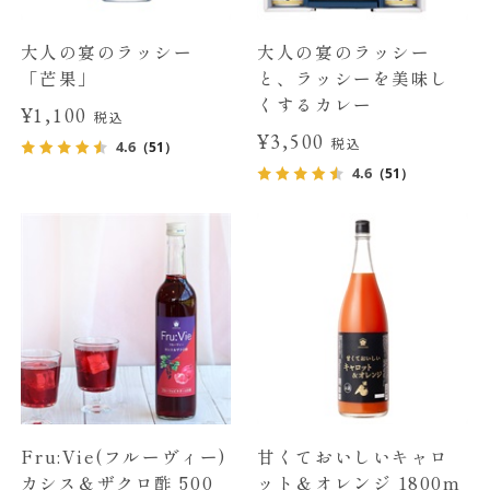
大人の宴のラッシー
大人の宴のラッシー
「芒果」
と、ラッシーを美味し
くするカレー
¥1,100
税込
¥3,500
税込
4.6
（51）
4.6
（51）
Fru:Vie(フルーヴィー)
甘くておいしいキャロ
カシス＆ザクロ酢 500
ット＆オレンジ 1800m