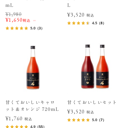
mL
L
¥
1,980
¥3,520
税込
¥
1,650
税込
4.5
（8）
5.0
（3）
甘くておいしいキャロ
甘くておいしいセット
ット＆オレンジ 720mL
¥3,520
税込
¥1,760
税込
5.0
（7）
4.9
（55）