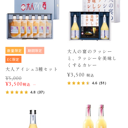
数量限定
期間限定
大人の宴のラッシー
と、ラッシーを美味し
EC限定
くするカレー
大人アイシュ3種セット
¥3,500
税込
¥
5,000
4.6
¥
3,500
（51）
税込
4.8
（37）