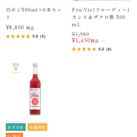
白ポン500ml×6本セッ
Fru:Vie(フルーヴィー)
ト
カシス＆ザクロ酢 500
mL
¥8,800
税込
¥
1,980
5.0
（3）
¥
1,650
税込
5.0
（4）
NE
W
おすすめ
数量限定
EC限定