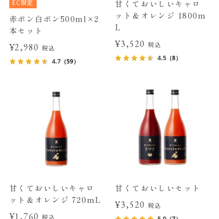
EC限定
甘くておいしいキャロ
ット＆オレンジ 1800m
赤ポン白ポン500ml×2
L
本セット
¥3,520
税込
¥2,980
税込
4.5
（8）
4.7
（59）
甘くておいしいキャロ
甘くておいしいセット
ット＆オレンジ 720mL
¥3,520
税込
¥1,760
税込
5.0
（7）