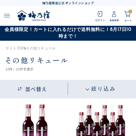
梅乃宿酒造公式 オンラインショップ
0
会員様限定！カートに入れるだけで送料無料に！8月17日10
時まで！
サイトTOP
その他リキュール
その他リキュール
15
件 /
15件
を表示
並べ替え
絞り込み