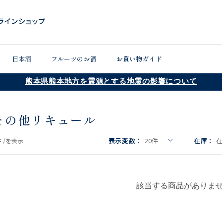
日本酒
フルーツのお酒
お買い物ガイド
熊本県熊本地方を震源とする地震の影響について
その他リキュール
表示変数：
20
件
在庫：
 /
を表示
該当する商品がありま