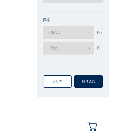
価格
円~
円
クリア
絞り込む