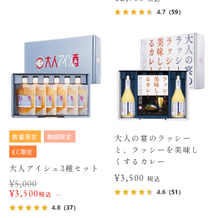
4.7
（59）
数量限定
期間限定
大人の宴のラッシー
と、ラッシーを美味し
EC限定
くするカレー
大人アイシュ3種セット
¥3,500
税込
¥
5,000
4.6
¥
3,500
（51）
税込
4.8
（37）