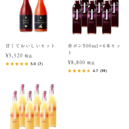
甘くておいしいセット
赤ポン500ml×6本セッ
ト
¥3,520
税込
¥8,800
税込
5.0
（7）
4.7
（59）