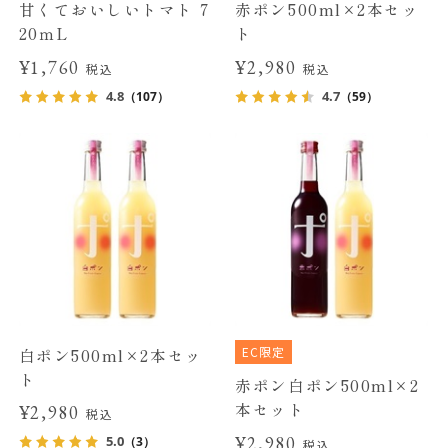
甘くておいしいトマト 7
赤ポン500ml×2本セッ
20ｍL
ト
¥1,760
¥2,980
税込
税込
4.8
4.7
（107）
（59）
EC限定
白ポン500ml×2本セッ
ト
赤ポン白ポン500ml×2
本セット
¥2,980
税込
¥2,980
5.0
（3）
税込