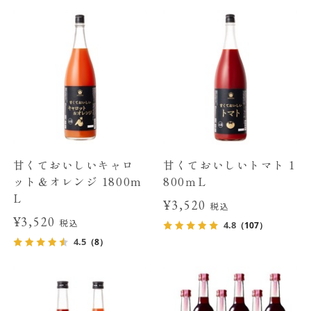
甘くておいしいキャロ
甘くておいしいトマト 1
ット＆オレンジ 1800m
800ｍL
L
¥3,520
税込
¥3,520
税込
4.8
（107）
4.5
（8）