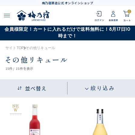
梅乃宿酒造公式 オンラインショップ
0
会員様限定！カートに入れるだけで送料無料に！8月17日10
時まで！
サイトTOP
その他リキュール
その他リキュール
15
件 /
15件
を表示
並べ替え
絞り込み
NE
W