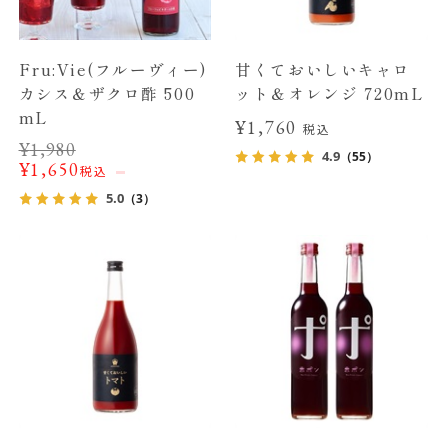
Fru:Vie(フルーヴィー)
甘くておいしいキャロ
カシス＆ザクロ酢 500
ット＆オレンジ 720mL
mL
¥1,760
税込
¥
1,980
4.9
（55）
¥
1,650
税込
5.0
（3）