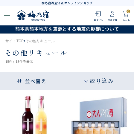
梅乃宿酒造公式 オンラインショップ
0
熊本県熊本地方を震源とする地震の影響について
サイトTOP
その他リキュール
その他リキュール
15
件 /
15件
を表示
並べ替え
絞り込み