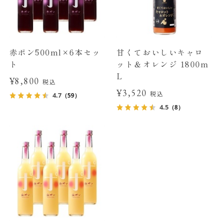
赤ポン500ml×6本セッ
甘くておいしいキャロ
ト
ット＆オレンジ 1800m
L
¥8,800
税込
¥3,520
税込
4.7
（59）
4.5
（8）