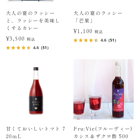
大人の宴のラッシー
大人の宴のラッシー
と、ラッシーを美味し
「芒果」
くするカレー
¥1,100
税込
¥3,500
税込
4.6
（51）
4.6
（51）
甘くておいしいトマト 7
Fru:Vie(フルーヴィー)
20ｍL
カシス＆ザクロ酢 500