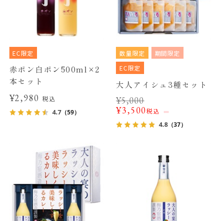
EC限定
数量限定
期間限定
EC限定
赤ポン白ポン500ml×2
本セット
大人アイシュ3種セット
¥2,980
税込
¥
5,000
¥
3,500
税込
4.7
（59）
4.8
（37）