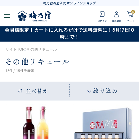
梅乃宿酒造公式 オンラインショップ
0
会員様限定！カートに入れるだけで送料無料に！8月17日10
時まで！
サイトTOP
その他リキュール
その他リキュール
15
件 /
15件
を表示
並べ替え
絞り込み