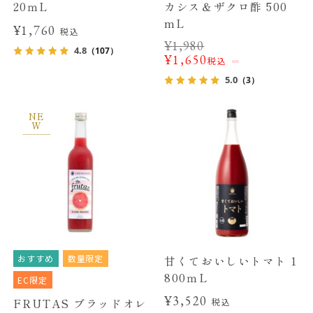
20ｍL
カシス＆ザクロ酢 500
mL
¥1,760
税込
¥
1,980
4.8
（107）
¥
1,650
税込
5.0
（3）
NE
W
おすすめ
数量限定
甘くておいしいトマト 1
800ｍL
EC限定
¥3,520
FRUTAS ブラッドオレ
税込