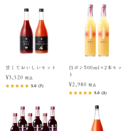
甘くておいしいセット
白ポン500ml×2本セッ
ト
¥3,520
税込
¥2,980
税込
5.0
（7）
5.0
（3）