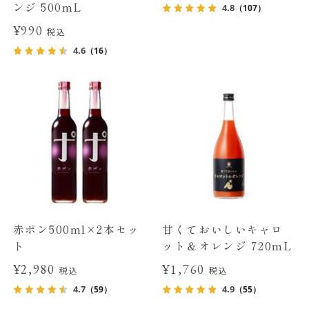
ンジ 500mL
4.8
（107）
¥990
税込
4.6
（16）
赤ポン500ml×2本セッ
甘くておいしいキャロ
ト
ット＆オレンジ 720mL
¥2,980
¥1,760
税込
税込
4.7
4.9
（59）
（55）