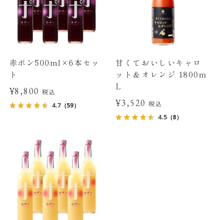
赤ポン500ml×6本セッ
甘くておいしいキャロ
ト
ット＆オレンジ 1800m
L
¥8,800
税込
¥3,520
税込
4.7
（59）
4.5
（8）