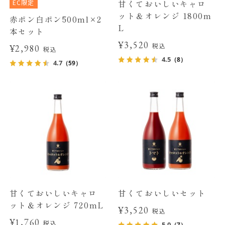
EC限定
甘くておいしいキャロ
ット＆オレンジ 1800m
赤ポン白ポン500ml×2
L
本セット
¥3,520
税込
¥2,980
税込
4.5
（8）
4.7
（59）
甘くておいしいキャロ
甘くておいしいセット
ット＆オレンジ 720mL
¥3,520
税込
¥1,760
税込
5.0
（7）