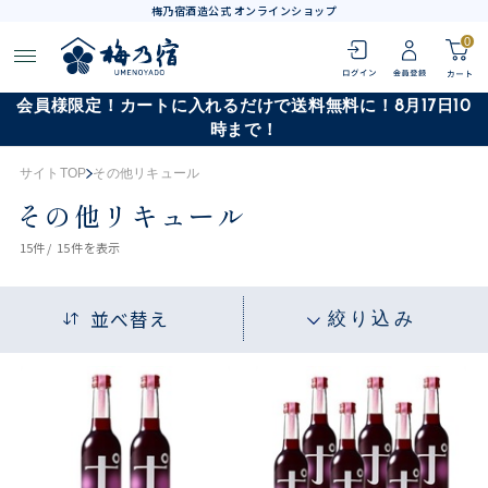
梅乃宿酒造公式 オンラインショップ
0
会員様限定！カートに入れるだけで送料無料に！8月17日10
時まで！
サイトTOP
その他リキュール
その他リキュール
15
件 /
15件
を表示
並べ替え
絞り込み