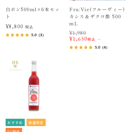
白ポン500ml×6本セッ
Fru:Vie(フルーヴィー)
ト
カシス＆ザクロ酢 500
mL
¥8,800
税込
¥
1,980
5.0
（3）
¥
1,650
税込
5.0
（4）
NE
W
おすすめ
数量限定
EC限定