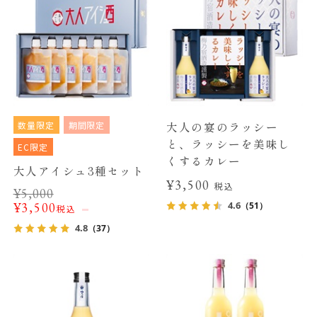
数量限定
期間限定
大人の宴のラッシー
と、ラッシーを美味し
EC限定
くするカレー
大人アイシュ3種セット
¥3,500
税込
¥
5,000
4.6
¥
3,500
（51）
税込
4.8
（37）