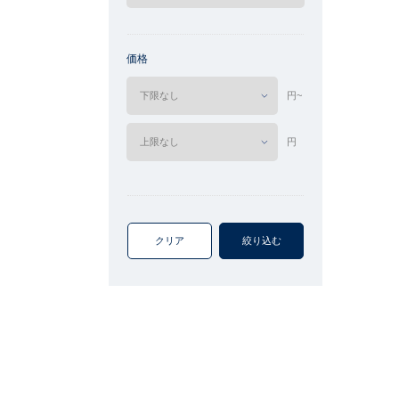
価格
円~
円
クリア
絞り込む