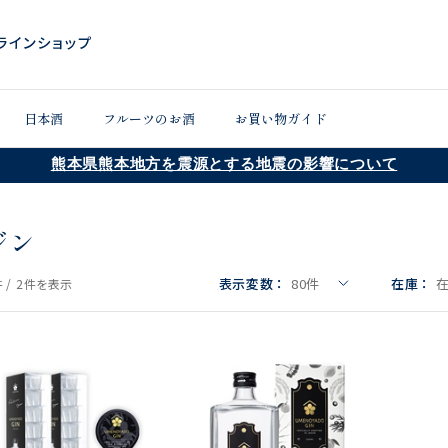
日本酒
フルーツのお酒
お買い物ガイド
熊本県熊本地方を震源とする地震の影響について
ジン
表示変数：
80
件
在庫：
 /
2件
を表示