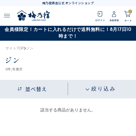
梅乃宿酒造公式 オンラインショップ
0
会員様限定！カートに入れるだけで送料無料に！8月17日10
時まで！
サイトTOP
ジン
ジン
0
件 /
を表示
並べ替え
絞り込み
該当する商品がありません。