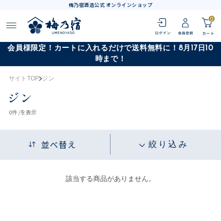
梅乃宿酒造公式 オンラインショップ
0
会員様限定！カートに入れるだけで送料無料に！8月17日10
時まで！
サイトTOP
ジン
ジン
0
件 /
を表示
並べ替え
絞り込み
該当する商品がありません。