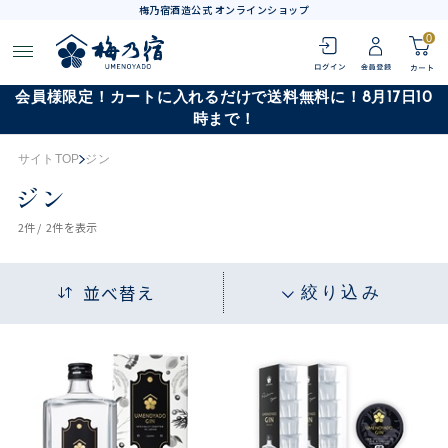
梅乃宿酒造公式 オンラインショップ
0
会員様限定！カートに入れるだけで送料無料に！8月17日10
時まで！
サイトTOP
ジン
ジン
2
件 /
2件
を表示
並べ替え
絞り込み