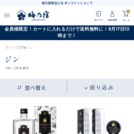
梅乃宿酒造公式 オンラインショップ
0
会員様限定！カートに入れるだけで送料無料に！8月17日10
時まで！
サイトTOP
ジン
ジン
2
件 /
2件
を表示
並べ替え
絞り込み