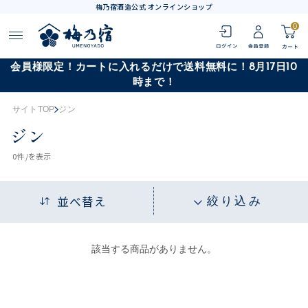
梅乃宿酒造公式 オンラインショップ
0
会員様限定！カートに入れるだけで送料無料に！8月17日10
時まで！
サイトTOP
ジン
ジン
0
件 /
を表示
並べ替え
絞り込み
該当する商品がありません。