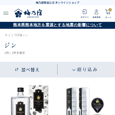
梅乃宿酒造公式 オンラインショップ
0
熊本県熊本地方を震源とする地震の影響について
サイトTOP
ジン
ジン
2
件 /
2件
を表示
並べ替え
絞り込み