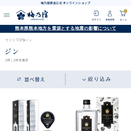
梅乃宿酒造公式 オンラインショップ
0
熊本県熊本地方を震源とする地震の影響について
サイトTOP
ジン
ジン
2
件 /
2件
を表示
並べ替え
絞り込み