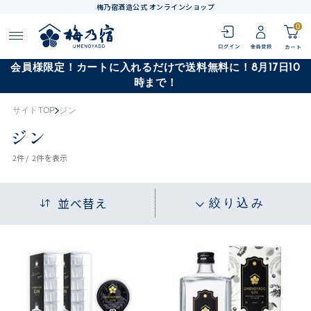
梅乃宿酒造公式 オンラインショップ
0
会員様限定！カートに入れるだけで送料無料に！8月17日10
時まで！
サイトTOP
ジン
ジン
2
件 /
2件
を表示
並べ替え
絞り込み