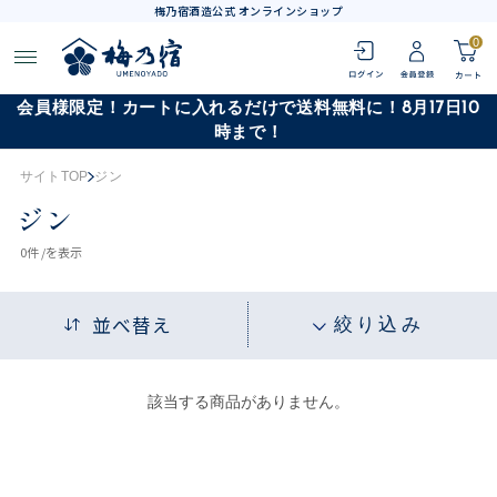
梅乃宿酒造公式 オンラインショップ
0
会員様限定！カートに入れるだけで送料無料に！8月17日10
時まで！
サイトTOP
ジン
ジン
0
件 /
を表示
並べ替え
絞り込み
該当する商品がありません。