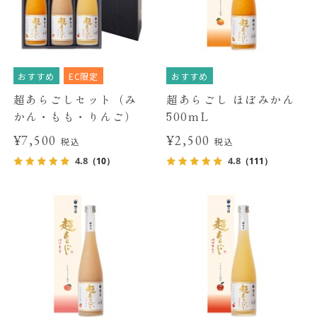
おすすめ
EC限定
おすすめ
超あらごしセット（み
超あらごし ほぼみかん
かん・もも・りんご）
500mL
¥7,500
¥2,500
税込
税込
4.8
4.8
（10）
（111）