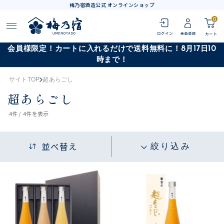
梅乃宿酒造公式 オンラインショップ
0
会員様限定！カートに入れるだけで送料無料に！8月17日10
時まで！
サイトTOP
超あらごし
超あらごし
4
件 /
4件
を表示
並べ替え
絞り込み