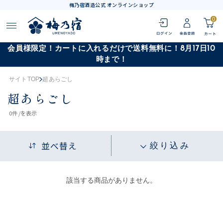
梅乃宿酒造公式 オンラインショップ
0
会員様限定！カートに入れるだけで送料無料に！8月17日10
時まで！
サイトTOP
超あらごし
超あらごし
0
件 /
を表示
並べ替え
絞り込み
該当する商品がありません。