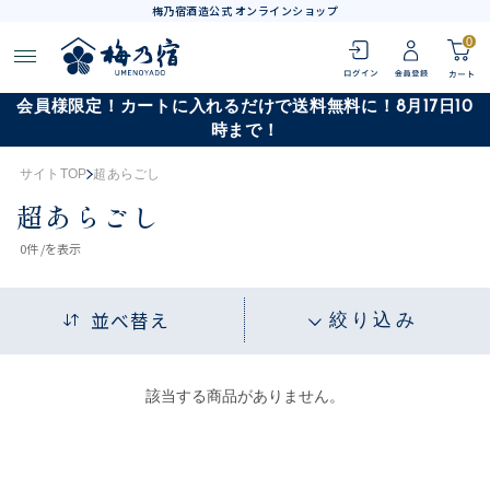
梅乃宿酒造公式 オンラインショップ
0
会員様限定！カートに入れるだけで送料無料に！8月17日10
時まで！
サイトTOP
超あらごし
超あらごし
0
件 /
を表示
並べ替え
絞り込み
該当する商品がありません。