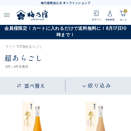
梅乃宿酒造公式 オンラインショップ
0
会員様限定！カートに入れるだけで送料無料に！8月17日10
時まで！
サイトTOP
超あらごし
超あらごし
4
件 /
4件
を表示
並べ替え
絞り込み