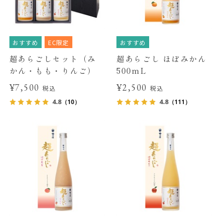
おすすめ
EC限定
おすすめ
超あらごしセット（み
超あらごし ほぼみかん
かん・もも・りんご）
500mL
¥7,500
¥2,500
税込
税込
4.8
4.8
（10）
（111）