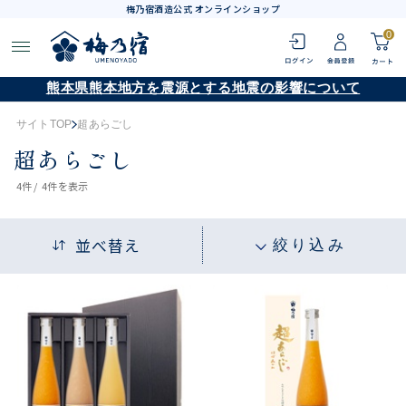
梅乃宿酒造公式 オンラインショップ
0
熊本県熊本地方を震源とする地震の影響について
サイトTOP
超あらごし
超あらごし
4
件 /
4件
を表示
並べ替え
絞り込み