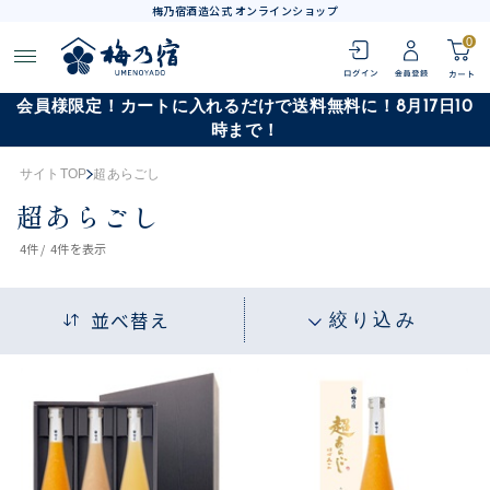
梅乃宿酒造公式 オンラインショップ
0
会員様限定！カートに入れるだけで送料無料に！8月17日10
時まで！
サイトTOP
超あらごし
超あらごし
4
件 /
4件
を表示
並べ替え
絞り込み