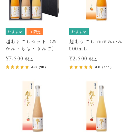
おすすめ
EC限定
おすすめ
超あらごしセット（み
超あらごし ほぼみかん
かん・もも・りんご）
500mL
¥7,500
¥2,500
税込
税込
4.8
4.8
（10）
（111）