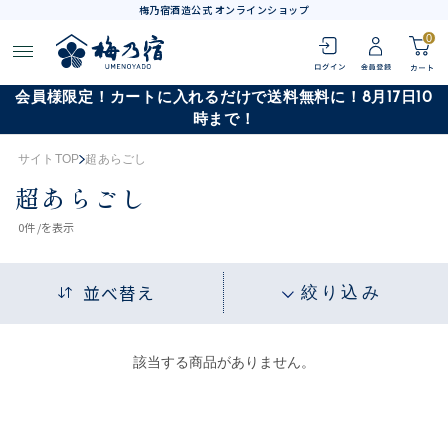
梅乃宿酒造公式 オンラインショップ
0
会員様限定！カートに入れるだけで送料無料に！8月17日10
時まで！
サイトTOP
超あらごし
超あらごし
0
件 /
を表示
並べ替え
絞り込み
該当する商品がありません。