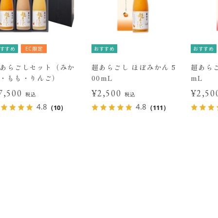
すすめ
EC限定
おすすめ
おすすめ
あらごしセット（みか
超あらごし ほぼみかん 5
超あらご
・もも・りんご）
00mL
mL
7,500
¥2,500
¥2,5
税込
税込
4.8
4.8
（10）
（111）