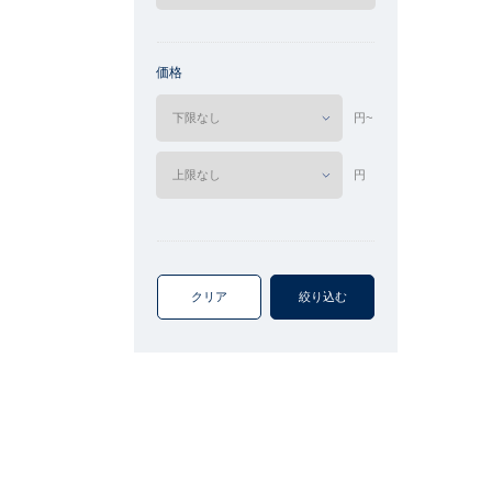
価格
円~
円
クリア
絞り込む