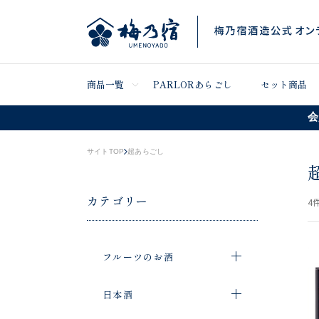
商品一覧
PARLORあらごし
セット商品
会
サイトTOP
超あらごし
カテゴリー
4
件
フルーツのお酒
日本酒