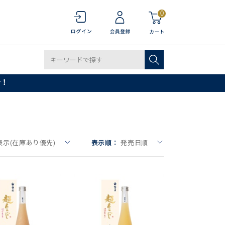
0
で！
表示(在庫あり優先)
表示順：
発売日順