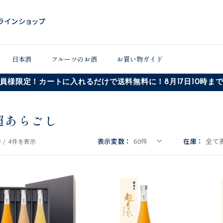
日本酒
フルーツのお酒
お買い物ガイド
員様限定！カートに入れるだけで送料無料に！8月17日10時ま
超あらごし
表示変数：
60
件
在庫：
全て
 /
4件
を表示