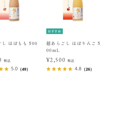
おすすめ
し ほぼもも 500
超あらごし ほぼりんご 5
00mL
00
¥2,500
税込
税込
5.0
4.8
（49）
（26）