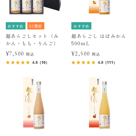
おすすめ
EC限定
おすすめ
超あらごしセット（み
超あらごし ほぼみかん
かん・もも・りんご）
500mL
¥7,500
¥2,500
税込
税込
4.8
4.8
（10）
（111）