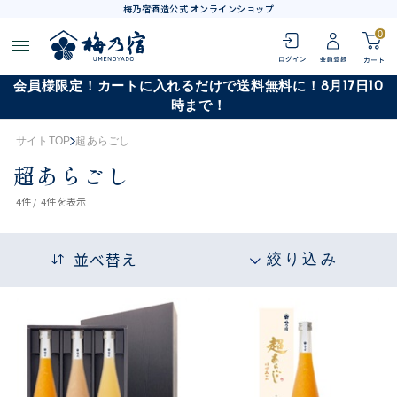
梅乃宿酒造公式 オンラインショップ
0
会員様限定！カートに入れるだけで送料無料に！8月17日10
時まで！
サイトTOP
超あらごし
超あらごし
4
件 /
4件
を表示
並べ替え
絞り込み