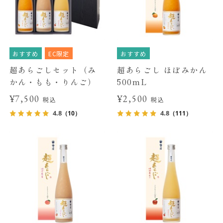
おすすめ
EC限定
おすすめ
超あらごしセット（み
超あらごし ほぼみかん
かん・もも・りんご）
500mL
¥7,500
¥2,500
税込
税込
4.8
4.8
（10）
（111）