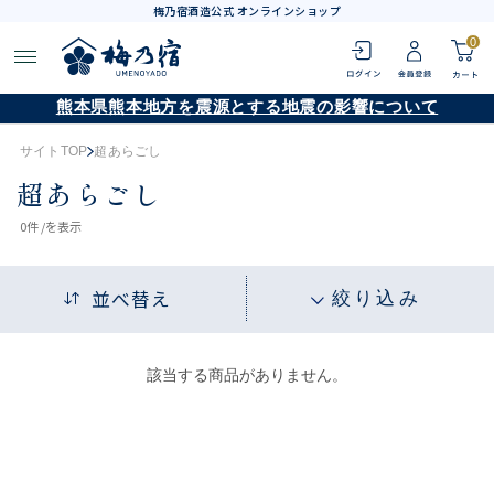
梅乃宿酒造公式 オンラインショップ
0
熊本県熊本地方を震源とする地震の影響について
サイトTOP
超あらごし
超あらごし
0
件 /
を表示
並べ替え
絞り込み
該当する商品がありません。