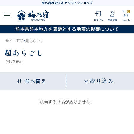
梅乃宿酒造公式 オンラインショップ
0
熊本県熊本地方を震源とする地震の影響について
サイトTOP
超あらごし
超あらごし
0
件 /
を表示
並べ替え
絞り込み
該当する商品がありません。