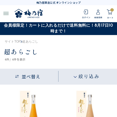
梅乃宿酒造公式 オンラインショップ
0
会員様限定！カートに入れるだけで送料無料に！8月17日10
時まで！
サイトTOP
超あらごし
超あらごし
4
件 /
4件
を表示
並べ替え
絞り込み