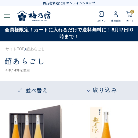
梅乃宿酒造公式 オンラインショップ
0
会員様限定！カートに入れるだけで送料無料に！8月17日10
時まで！
サイトTOP
超あらごし
超あらごし
4
件 /
4件
を表示
並べ替え
絞り込み