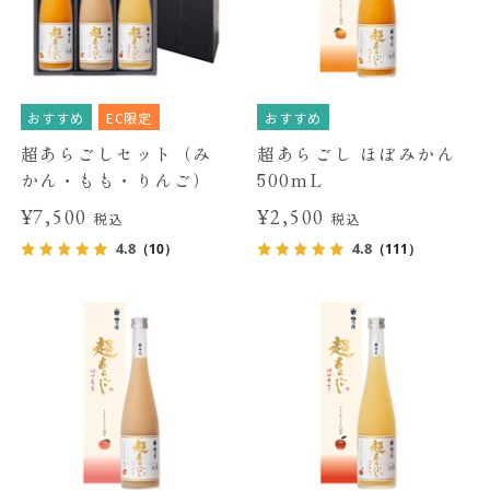
おすすめ
EC限定
おすすめ
超あらごしセット（み
超あらごし ほぼみかん
かん・もも・りんご）
500mL
¥7,500
¥2,500
税込
税込
4.8
4.8
（10）
（111）