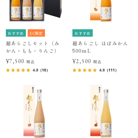
おすすめ
EC限定
おすすめ
超あらごしセット（み
超あらごし ほぼみかん
かん・もも・りんご）
500mL
¥7,500
¥2,500
税込
税込
4.8
4.8
（10）
（111）