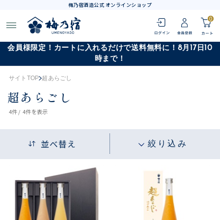
梅乃宿酒造公式 オンラインショップ
0
会員様限定！カートに入れるだけで送料無料に！8月17日10
時まで！
サイトTOP
超あらごし
超あらごし
4
件 /
4件
を表示
並べ替え
絞り込み