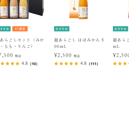
すすめ
EC限定
おすすめ
おすすめ
あらごしセット（みか
超あらごし ほぼみかん 5
超あらご
・もも・りんご）
00mL
mL
7,500
¥2,500
¥2,5
税込
税込
4.8
4.8
（10）
（111）