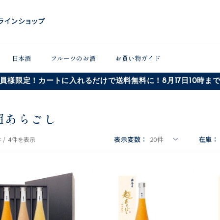
日本酒
フルーツのお酒
お買い物ガイド
員様限定！カートに入れるだけで送料無料に！8月17日10時ま
超あらごし
表示変数：
20
件
在庫：
 /
4件
を表示