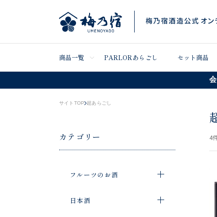
商品一覧
PARLORあらごし
セット商品
会
サイトTOP
超あらごし
カテゴリー
4
件
フルーツのお酒
日本酒