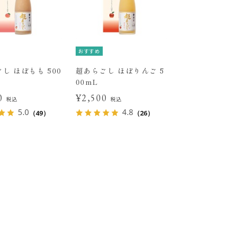
おすすめ
し ほぼもも 500
超あらごし ほぼりんご 5
00mL
00
¥2,500
税込
税込
5.0
4.8
（49）
（26）