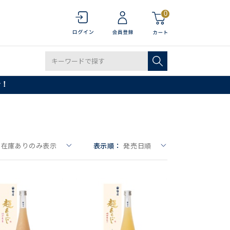
0
で！
在庫ありのみ表示
表示順：
発売日順