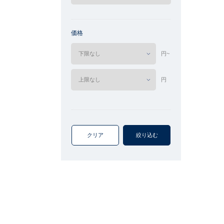
価格
円~
円
クリア
絞り込む