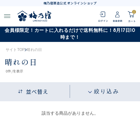
梅乃宿酒造公式 オンラインショップ
0
会員様限定！カートに入れるだけで送料無料に！8月17日10
時まで！
サイトTOP
晴れの日
晴れの日
0
件 /
を表示
並べ替え
絞り込み
該当する商品がありません。