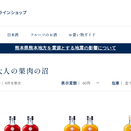
日本酒
フルーツのお酒
お買い物ガイド
熊本県熊本地方を震源とする地震の影響について
大人の果肉の沼
表示変数：
60
件
在庫：
全
 /
4件
を表示