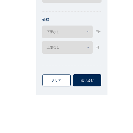
価格
円~
円
クリア
絞り込む