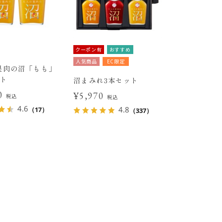
クーポン有
おすすめ
人気商品
EC限定
果肉の沼「もも」
ット
沼まみれ3本セット
80
¥5,970
税込
税込
4.6
4.8
（17）
（337）