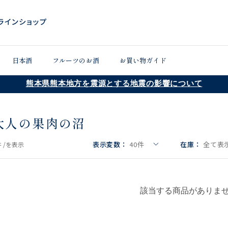
日本酒
フルーツのお酒
お買い物ガイド
熊本県熊本地方を震源とする地震の影響について
大人の果肉の沼
表示変数：
40
件
在庫：
全て表示
 /
を表示
該当する商品がありま