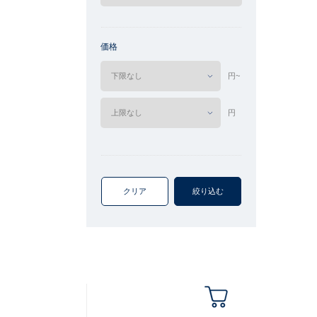
価格
円~
円
クリア
絞り込む