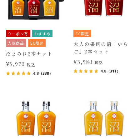
クーポン有
おすすめ
EC限定
人気商品
EC限定
大人の果肉の沼「いち
ご」2本セット
沼まみれ3本セット
¥3,980
税込
¥5,970
税込
4.8
（311）
4.8
（338）