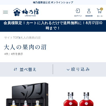
梅乃宿酒造公式 オンラインショップ
0
会員様限定！カートに入れるだけで送料無料に！8月17日10
時まで！
サイトTOP
大人の果肉の沼
大人の果肉の沼
4
件 /
4件
を表示
並べ替え
絞り込み