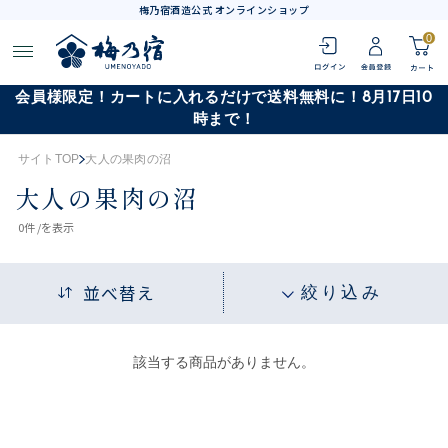
梅乃宿酒造公式 オンラインショップ
0
会員様限定！カートに入れるだけで送料無料に！8月17日10
時まで！
サイトTOP
大人の果肉の沼
大人の果肉の沼
0
件 /
を表示
並べ替え
絞り込み
該当する商品がありません。