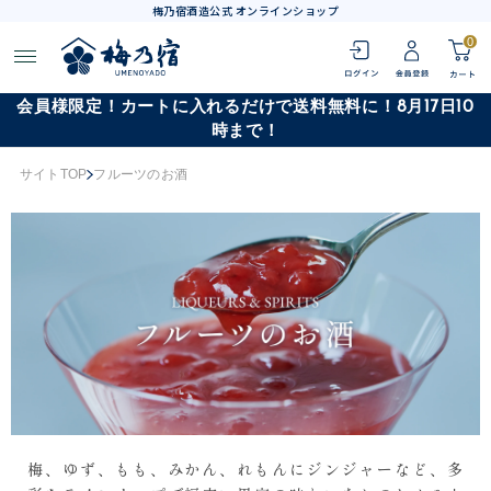
梅乃宿酒造公式 オンラインショップ
0
会員様限定！カートに入れるだけで送料無料に！8月17日10
時まで！
サイトTOP
フルーツのお酒
梅、ゆず、もも、みかん、れもんにジンジャーなど、多