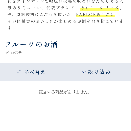
彩なラインナップで幅広い果実の味わいをたのしめる人
気のリキュール、代表ブランド「
あらごしシリーズ
」
や、原料製法にこだわり抜いた「
PARLORあらごし
」、
その他果実のおいしさが楽しめるお酒を取り揃えていま
す。
フルーツのお酒
0
件 /
を表示
並べ替え
絞り込み
該当する商品がありません。