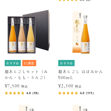
おすすめ
EC限定
おすすめ
超あらごしセット（み
超あらごし ほぼみかん
かん・もも・りんご）
500mL
¥7,500
¥2,500
税込
税込
4.8
4.8
（10）
（111）