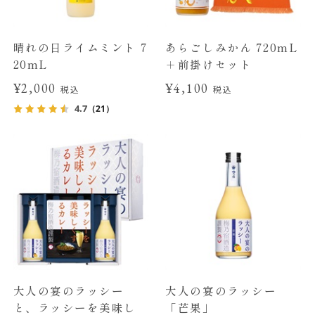
晴れの日ライムミント 7
あらごしみかん 720mL
20mL
＋前掛けセット
¥2,000
¥4,100
税込
税込
4.7
（21）
大人の宴のラッシー
大人の宴のラッシー
と、ラッシーを美味し
「芒果」