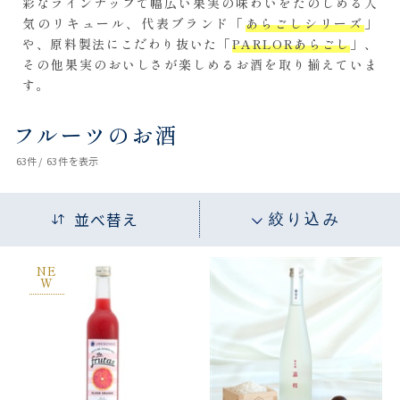
彩なラインナップで幅広い果実の味わいをたのしめる人
気のリキュール、代表ブランド「
あらごしシリーズ
」
や、原料製法にこだわり抜いた「
PARLORあらごし
」、
その他果実のおいしさが楽しめるお酒を取り揃えていま
す。
フルーツのお酒
63
件 /
63件
を表示
並べ替え
絞り込み
NE
W