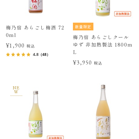
数量限定
梅乃宿 あらごし梅酒 72
0ml
梅乃宿 あらごしクール
ゆず 非加熱製法 1800m
¥1,900
税込
L
4.8
（48）
¥3,950
税込
NE
W