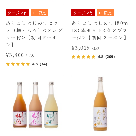
クーポン有
EC限定
クーポン有
EC限定
あらごしはじめてセッ
あらごしはじめて180m
ト（梅・もも）<タンブ
l×5本セット<タンブラ
ラー付>【初回クーポ
ー付>【初回クーポン】
ン】
¥3,015
税込
¥3,800
税込
4.8
（209）
4.8
（34）