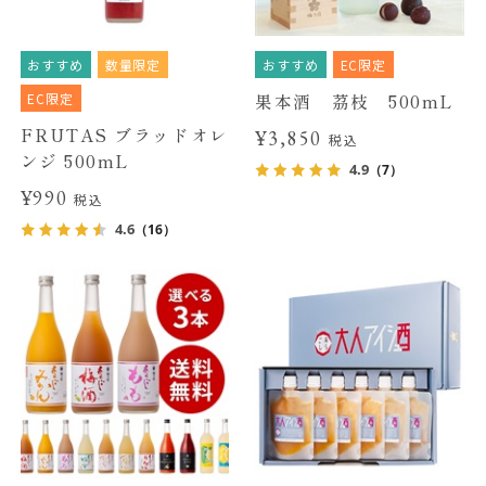
おすすめ
数量限定
おすすめ
EC限定
EC限定
果本酒 茘枝 500mL
FRUTAS ブラッドオレ
¥3,850
税込
ンジ 500mL
4.9
（7）
¥990
税込
4.6
（16）