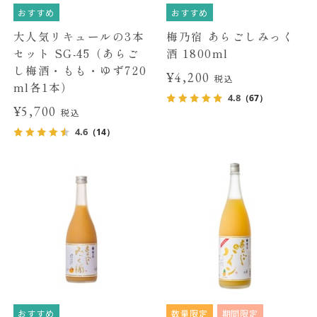
おすすめ
おすすめ
大人気リキュールの3本
梅乃宿 あらごしみっく
セット SG-45（あらご
酒 1800ml
し梅酒・もも・ゆず720
¥4,200
税込
ml各1本）
4.8
（67）
¥5,700
税込
4.6
（14）
おすすめ
数量限定
期間限定