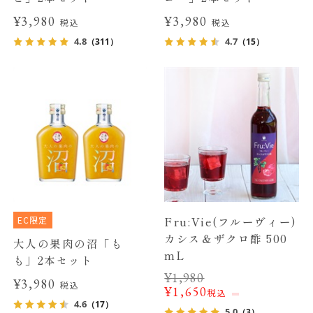
¥3,980
¥3,980
税込
税込
4.8
4.7
（311）
（15）
EC限定
Fru:Vie(フルーヴィー)
カシス＆ザクロ酢 500
大人の果肉の沼「も
mL
も」2本セット
¥
1,980
¥3,980
税込
¥
1,650
税込
4.6
（17）
5.0
（3）