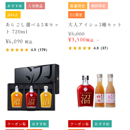
おすすめ
人気商品
数量限定
期間限定
送料込
EC限定
あらごし選べる3本セッ
大人アイシュ3種セット
ト 720ml
¥
5,000
¥
3,500
税込
¥6,090
税込
4.8
（37）
4.9
（179）
クーポン有
おすすめ
クーポン有
おすすめ