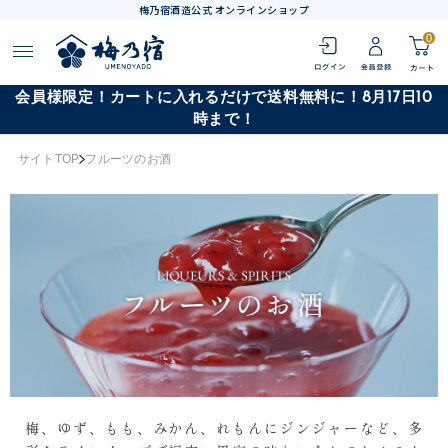
梅乃宿酒造公式 オンラインショップ
0
会員様限定！カートに入れるだけで送料無料に！8月17日10
時まで！
サイトTOP
フルーツのお酒
梅、ゆず、もも、みかん、れもんにジンジャーなど、多