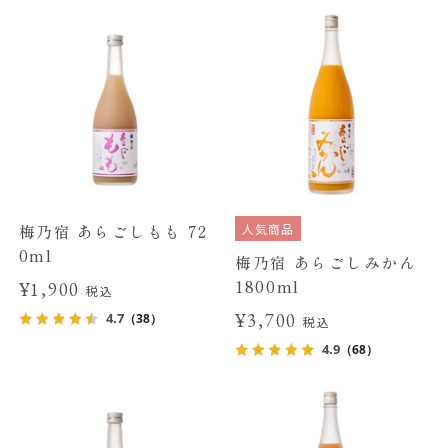
人気商品
梅乃宿 あらごしもも 72
0ml
梅乃宿 あらごしみかん
1800ml
¥1,900
税込
¥3,700
4.7
（38）
税込
4.9
（68）