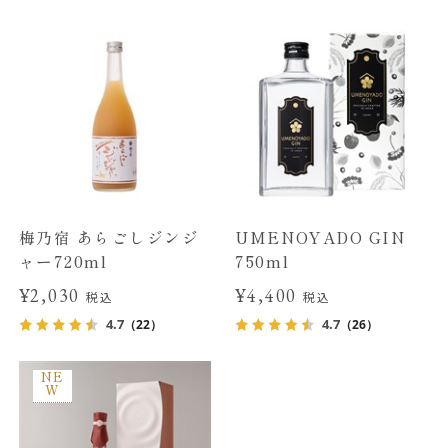
梅乃宿 あらごしジンジ
UMENOYADO GIN
ャー720ml
750ml
¥2,030
¥4,400
税込
税込
4.7
4.7
（22）
（26）
NE
W