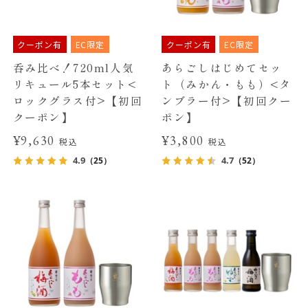
クーポン有
EC限定
クーポン有
EC限定
呑み比べ！720ml人気
あらごしはじめてセッ
リキュール5本セット<
ト（みかん・もも）<タ
ロックグラス付>【初回
ンブラー付>【初回クー
クーポン】
ポン】
¥9,630
¥3,800
税込
税込
4.9
4.7
（25）
（52）