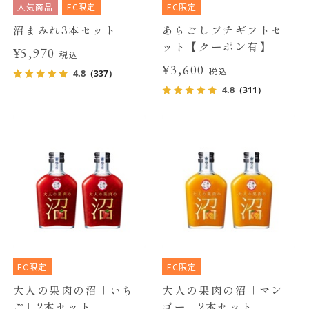
人気商品
EC限定
EC限定
沼まみれ3本セット
あらごしプチギフトセ
ット【クーポン有】
¥5,970
税込
¥3,600
税込
4.8
（337）
4.8
（311）
EC限定
EC限定
大人の果肉の沼「いち
大人の果肉の沼「マン
ご」2本セット
ゴー」2本セット