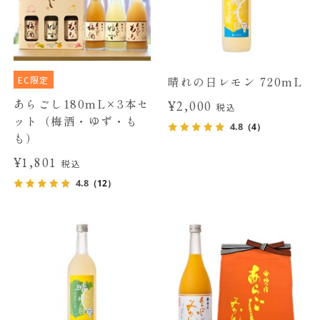
EC限定
晴れの日レモン 720mL
あらごし180mL×3本セ
¥2,000
税込
ット（梅酒・ゆず・も
4.8
（4）
も）
¥1,801
税込
4.8
（12）