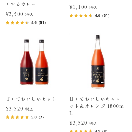
くするカレー
¥1,100
税込
¥3,500
税込
4.6
（51）
4.6
（51）
甘くておいしいセット
甘くておいしいキャロ
ット＆オレンジ 1800m
¥3,520
税込
L
5.0
（7）
¥3,520
税込
4.5
（8）