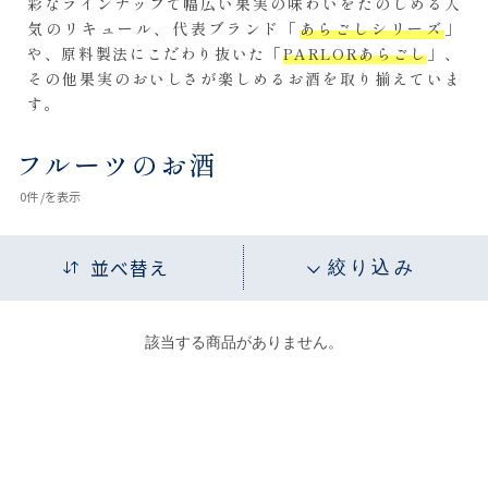
彩なラインナップで幅広い果実の味わいをたのしめる人
気のリキュール、代表ブランド「
あらごしシリーズ
」
や、原料製法にこだわり抜いた「
PARLORあらごし
」、
その他果実のおいしさが楽しめるお酒を取り揃えていま
す。
フルーツのお酒
0
件 /
を表示
並べ替え
絞り込み
該当する商品がありません。