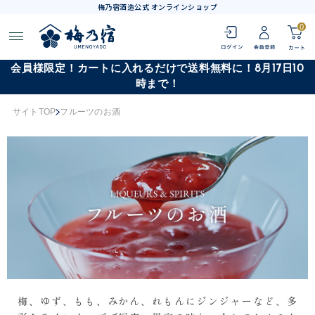
梅乃宿酒造公式 オンラインショップ
0
会員様限定！カートに入れるだけで送料無料に！8月17日10
時まで！
サイトTOP
フルーツのお酒
梅、ゆず、もも、みかん、れもんにジンジャーなど、多