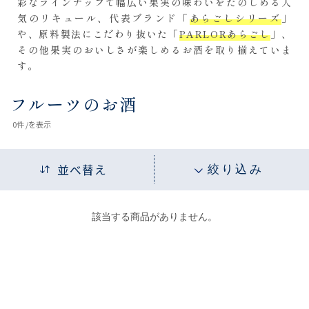
彩なラインナップで幅広い果実の味わいをたのしめる人
気のリキュール、代表ブランド「
あらごしシリーズ
」
や、原料製法にこだわり抜いた「
PARLORあらごし
」、
その他果実のおいしさが楽しめるお酒を取り揃えていま
す。
フルーツのお酒
0
件 /
を表示
並べ替え
絞り込み
該当する商品がありません。