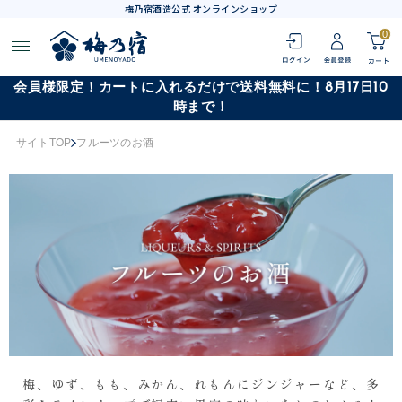
梅乃宿酒造公式 オンラインショップ
0
会員様限定！カートに入れるだけで送料無料に！8月17日10
時まで！
サイトTOP
フルーツのお酒
梅、ゆず、もも、みかん、れもんにジンジャーなど、多