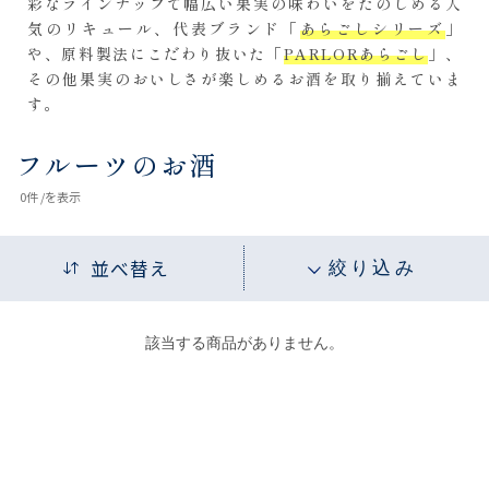
彩なラインナップで幅広い果実の味わいをたのしめる人
気のリキュール、代表ブランド「
あらごしシリーズ
」
や、原料製法にこだわり抜いた「
PARLORあらごし
」、
その他果実のおいしさが楽しめるお酒を取り揃えていま
す。
フルーツのお酒
0
件 /
を表示
並べ替え
絞り込み
該当する商品がありません。