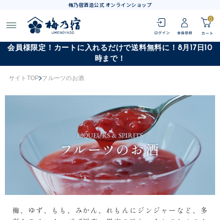
梅乃宿酒造公式 オンラインショップ
0
会員様限定！カートに入れるだけで送料無料に！8月17日10
時まで！
サイトTOP
フルーツのお酒
梅、ゆず、もも、みかん、れもんにジンジャーなど、多