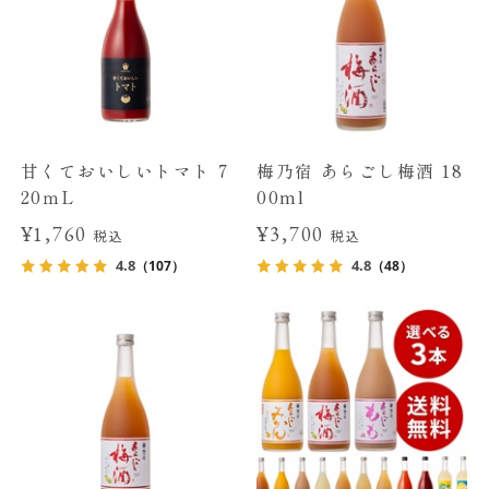
甘くておいしいトマト 7
梅乃宿 あらごし梅酒 18
20ｍL
00ml
¥1,760
¥3,700
税込
税込
4.8
4.8
（107）
（48）