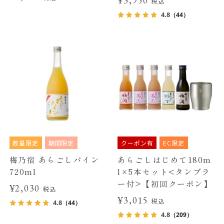
¥3,950
税込
4.8
（44）
数量限定
期間限定
クーポン有
EC限定
梅乃宿 あらごしパイン
あらごしはじめて180m
720ml
l×5本セット<タンブラ
ー付>【初回クーポン】
¥2,030
税込
¥3,015
税込
4.8
（44）
4.8
（209）