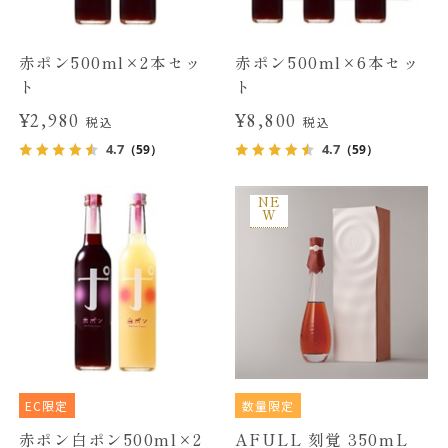
赤ポン500ml×2本セッ
赤ポン500ml×6本セッ
ト
ト
¥2,980
¥8,800
税込
税込
4.7
4.7
（59）
（59）
NE
W
EC限定
数量限定
赤ポン白ポン500ml×2
AFULL 刻覚 350mL