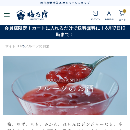
梅乃宿酒造公式 オンラインショップ
0
会員様限定！カートに入れるだけで送料無料に！8月17日10
時まで！
サイトTOP
フルーツのお酒
梅、ゆず、もも、みかん、れもんにジンジャーなど、多