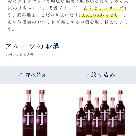
彩なラインナップで幅広い果実の味わいをたのしめる人
気のリキュール、代表ブランド「
あらごしシリーズ
」
や、原料製法にこだわり抜いた「
PARLORあらごし
」、
その他果実のおいしさが楽しめるお酒を取り揃えていま
す。
フルーツのお酒
20
件 /
63件
を表示
並べ替え
絞り込み