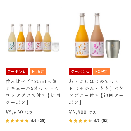
クーポン有
EC限定
クーポン有
EC限定
呑み比べ！720ml人気
あらごしはじめてセッ
リキュール5本セット<
ト（みかん・もも）<タ
ロックグラス付>【初回
ンブラー付>【初回クー
クーポン】
ポン】
¥9,630
¥3,800
税込
税込
4.9
4.7
（25）
（52）