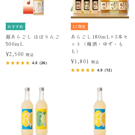
おすすめ
EC限定
超あらごし ほぼりんご
あらごし180mL×3本セ
500mL
ット（梅酒・ゆず・も
も）
¥2,500
税込
¥1,801
税込
4.8
（26）
4.8
（12）