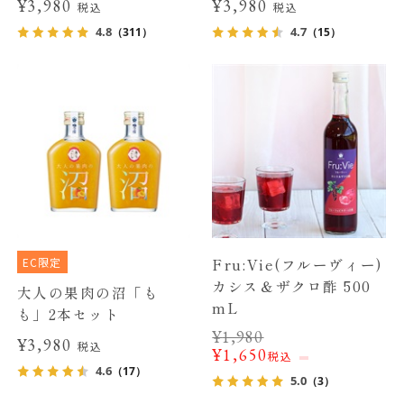
¥3,980
¥3,980
税込
税込
4.8
4.7
（311）
（15）
EC限定
Fru:Vie(フルーヴィー)
カシス＆ザクロ酢 500
大人の果肉の沼「も
mL
も」2本セット
¥
1,980
¥3,980
税込
¥
1,650
税込
4.6
（17）
5.0
（3）