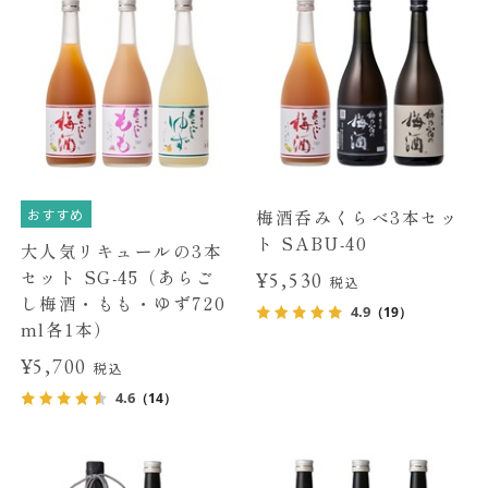
おすすめ
梅酒呑みくらべ3本セッ
ト SABU-40
大人気リキュールの3本
セット SG-45（あらご
¥5,530
税込
し梅酒・もも・ゆず720
4.9
（19）
ml各1本）
¥5,700
税込
4.6
（14）