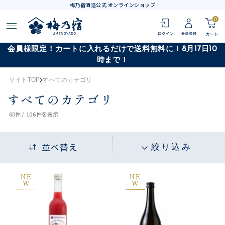
梅乃宿酒造公式 オンラインショップ
0
会員様限定！カートに入れるだけで送料無料に！8月17日10
時まで！
サイトTOP
すべてのカテゴリ
すべてのカテゴリ
60
件 /
106件
を表示
並べ替え
絞り込み
NE
NE
W
W