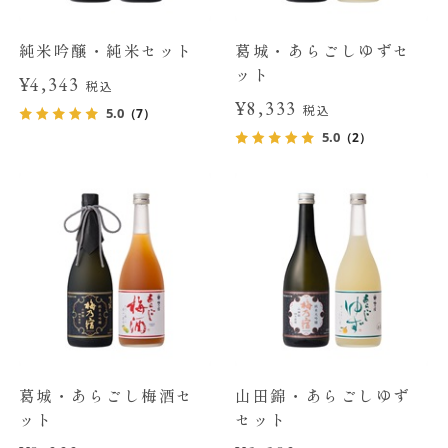
純米吟醸・純米セット
葛城・あらごしゆずセ
ット
¥4,343
税込
¥8,333
税込
5.0
（7）
5.0
（2）
葛城・あらごし梅酒セ
山田錦・あらごしゆず
ット
セット