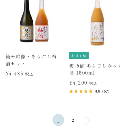
おすすめ
純米吟醸・あらごし梅
酒セット
梅乃宿 あらごしみっく
酒 1800ml
¥4,483
税込
¥4,200
税込
4.8
（67）
2
1