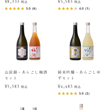
¥8,333
¥5,583
税込
税込
5.0
4.0
（6）
（1）
山田錦・あらごし梅酒
純米吟醸・あらごしゆ
セット
ずセット
¥5,583
¥4,483
税込
税込
5.0
（2）