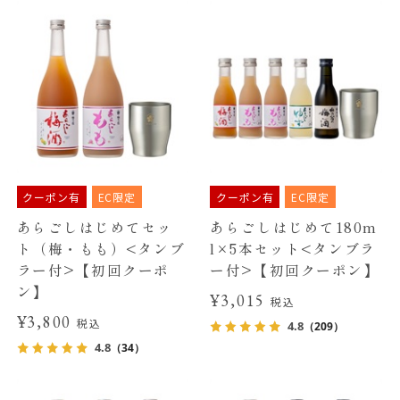
クーポン有
EC限定
クーポン有
EC限定
あらごしはじめてセッ
あらごしはじめて180m
ト（梅・もも）<タンブ
l×5本セット<タンブラ
ラー付>【初回クーポ
ー付>【初回クーポン】
ン】
¥3,015
税込
¥3,800
税込
4.8
（209）
4.8
（34）