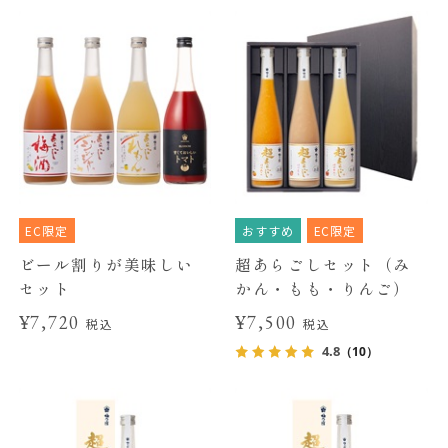
EC限定
おすすめ
EC限定
ビール割りが美味しい
超あらごしセット（み
セット
かん・もも・りんご）
¥7,720
¥7,500
税込
税込
4.8
（10）