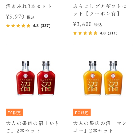
沼まみれ3本セット
あらごしプチギフトセ
ット【クーポン有】
¥5,970
税込
¥3,600
税込
4.8
（337）
4.8
（311）
EC限定
EC限定
大人の果肉の沼「いち
大人の果肉の沼「マン
ご」2本セット
ゴー」2本セット