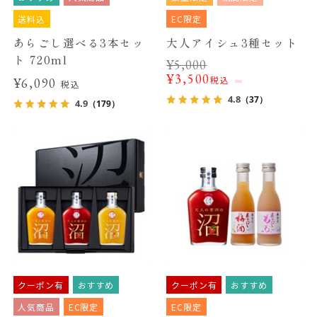
送料込
EC限定
あらごし選べる3本セッ
大人アイシュ3種セット
ト 720ml
¥
5,000
¥
3,500
税込
¥6,090
税込
4.8
（37）
4.9
（179）
クーポン有
おすすめ
クーポン有
おすすめ
人気商品
EC限定
EC限定