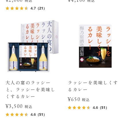
税込
税込
4.7
（21）
大人の宴のラッシー
ラッシーを美味しくす
と、ラッシーを美味し
るカレー
くするカレー
¥650
税込
¥3,500
税込
4.6
（51）
4.6
（51）