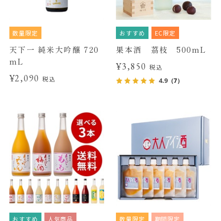
数量限定
おすすめ
EC限定
天下一 純米大吟醸 720
果本酒 茘枝 500mL
mL
¥3,850
税込
¥2,090
税込
4.9
（7）
おすすめ
人気商品
数量限定
期間限定