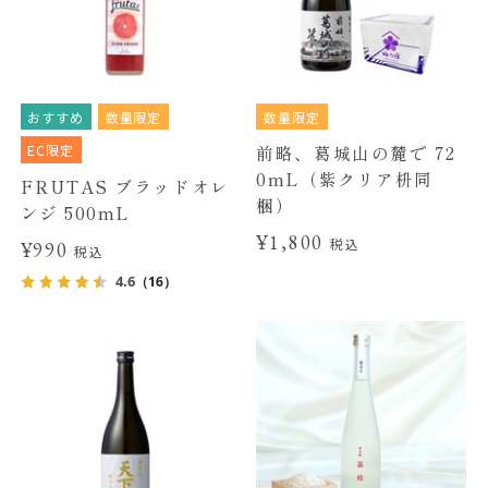
おすすめ
数量限定
数量限定
EC限定
前略、葛城山の麓で 72
0mL（紫クリア枡同
FRUTAS ブラッドオレ
梱）
ンジ 500mL
¥1,800
税込
¥990
税込
4.6
（16）