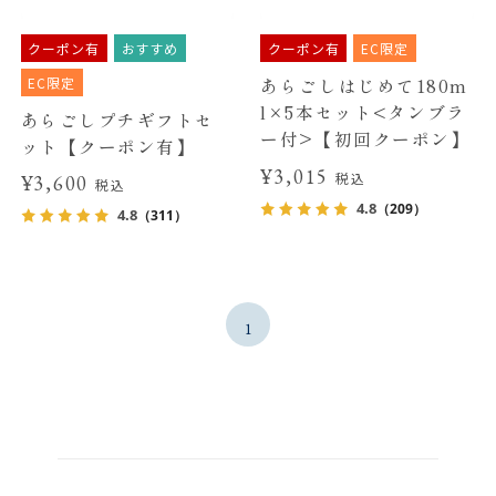
クーポン有
おすすめ
クーポン有
EC限定
EC限定
あらごしはじめて180m
l×5本セット<タンブラ
あらごしプチギフトセ
ー付>【初回クーポン】
ット【クーポン有】
¥3,015
税込
¥3,600
税込
4.8
（209）
4.8
（311）
1