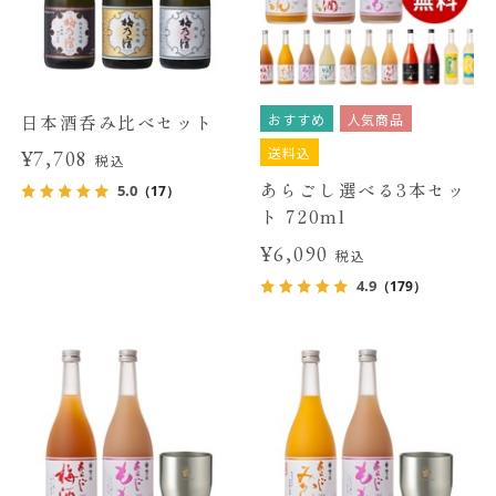
おすすめ
人気商品
日本酒呑み比べセット
送料込
¥7,708
税込
あらごし選べる3本セッ
5.0
（17）
ト 720ml
¥6,090
税込
4.9
（179）