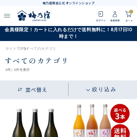
梅乃宿酒造公式 オンラインショップ
0
会員様限定！カートに入れるだけで送料無料に！8月17日10
時まで！
サイトTOP
すべてのカテゴリ
すべてのカテゴリ
6
件 /
6件
を表示
並べ替え
絞り込み