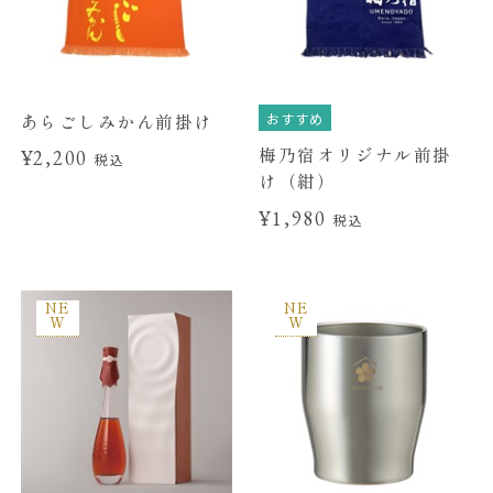
おすすめ
あらごしみかん前掛け
梅乃宿オリジナル前掛
¥2,200
税込
け（紺）
¥1,980
税込
NE
NE
W
W