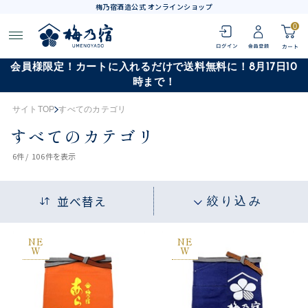
梅乃宿酒造公式 オンラインショップ
0
会員様限定！カートに入れるだけで送料無料に！8月17日10
時まで！
サイトTOP
すべてのカテゴリ
すべてのカテゴリ
6
件 /
106件
を表示
並べ替え
絞り込み
NE
NE
W
W