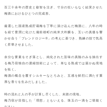
百三十余年の歴史と叡智を注ぎ、寸分の狂いもなく結実させた
梅酒におけるひとつの完成形。
厳選した国産熟成貯蔵梅を丁寧に漬け込んだ梅酒に、八年の時
を経て豊潤に化けた備前雄町の純米大吟醸を、互いの真価を響
かせ合う「ブレンドロジー®」の考えに基づき、熟練の技で気高
く昇華させました。
余分な要素をそぎ落とし、純化された旨味の真髄のみを抽出す
る梅乃宿独自の濃縮技術によって、単なる熟成では届かぬ境地
を拓く。
梅酒の概念を覆すシルキーなとろみと、五感を鮮烈に満たす重
厚な香りを生みだしました。
時の流れと人の手が計算し尽くした、未踏の境地。
梅乃宿が目指した「理想」ともいえる、珠玉の一滴をご堪能く
ださい。