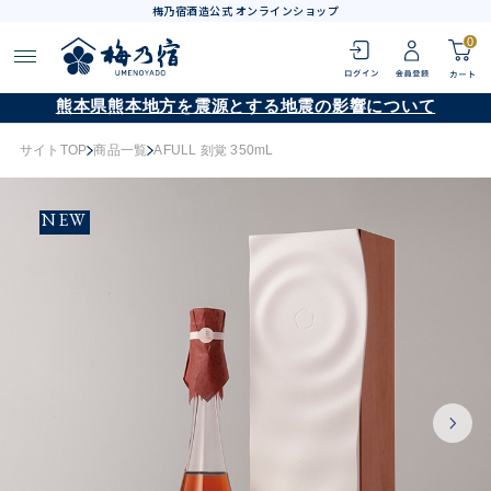
梅乃宿酒造公式 オンラインショップ
0
熊本県熊本地方を震源とする地震の影響について
サイトTOP
商品一覧
AFULL 刻覚 350mL
NEW