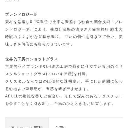
ブレンドロジー®
素材を厳選し0.1%単位で比率を調整する独自の調合技術「ブレ
ンドロジー®」により、熟成貯蔵梅の濃厚さと備前雄町 純米大
吟醸のふくよかな旨味が調和。 互いの個性を引き立て合い、美
味しさを何倍にも膨らませています。
世界的工房のショットグラス
世界的ハイブランド御用達の工房で特別に仕立てた専用のクリ
スタルショットグラス(スロバキア産)を付属。
クリスタルならではの圧倒的な透明度と、手にした瞬間に伝わ
る心地よい重厚感が、五感を研ぎ澄ませます。
AFULLの複雑な香りと色合い、そして深みのあるテクスチャー
を余すことなく引き出し、至高のひとときをお約束します。
10%