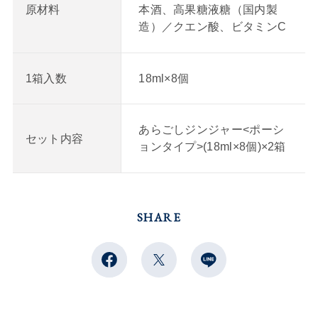
本酒、高果糖液糖（国内製
原材料
造）／クエン酸、ビタミンC
18ml×8個
1箱入数
あらごしジンジャー<ポーシ
セット内容
ョンタイプ>(18ml×8個)×2箱
SHARE