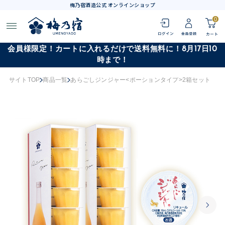
梅乃宿酒造公式 オンラインショップ
0
会員様限定！カートに入れるだけで送料無料に！8月17日10
時まで！
サイトTOP
商品一覧
あらごしジンジャー<ポーションタイプ>2箱セット